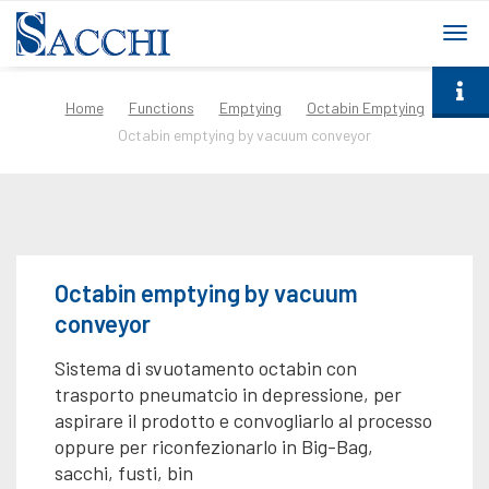
togg
navi
Home
Functions
Emptying
Octabin Emptying
Octabin emptying by vacuum conveyor
Octabin emptying by vacuum
conveyor
Sistema di svuotamento octabin con
trasporto pneumatcio in depressione, per
aspirare il prodotto e convogliarlo al processo
oppure per riconfezionarlo in Big-Bag,
sacchi, fusti, bin