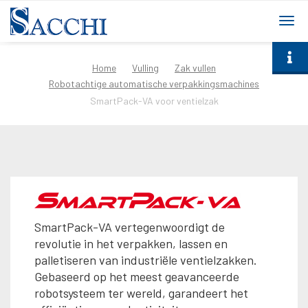
togg
navi
Home
Vulling
Zak vullen
Robotachtige automatische verpakkingsmachines
SmartPack-VA voor ventielzak
SmartPack-VA vertegenwoordigt de
revolutie in het verpakken, lassen en
palletiseren van industriële ventielzakken.
Gebaseerd op het meest geavanceerde
robotsysteem ter wereld, garandeert het