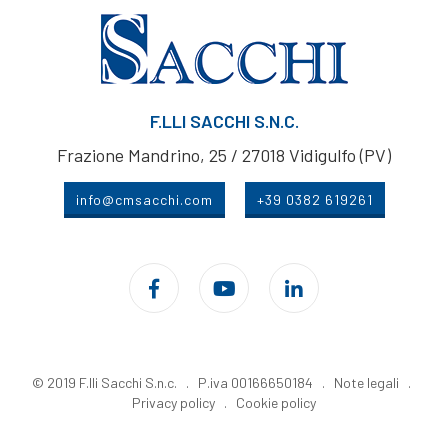
F.LLI SACCHI S.N.C.
Frazione Mandrino, 25 / 27018 Vidigulfo (PV)
info@cmsacchi.com
+39 0382 619261
© 2019 F.lli Sacchi S.n.c. . P.iva 00166650184 .
Note legali
.
Privacy policy
.
Cookie policy