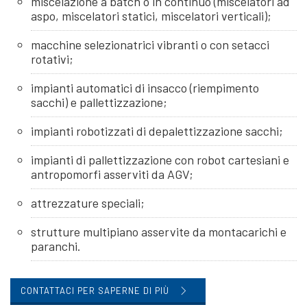
miscelazione a batch o in continuo (miscelatori ad
aspo, miscelatori statici, miscelatori verticali);
macchine selezionatrici vibranti o con setacci
rotativi;
impianti automatici di insacco (riempimento
sacchi) e pallettizzazione;
impianti robotizzati di depalettizzazione sacchi;
impianti di pallettizzazione con robot cartesiani e
antropomorfi asserviti da AGV;
attrezzature speciali;
strutture multipiano asservite da montacarichi e
paranchi.
CONTATTACI PER SAPERNE DI PIÙ