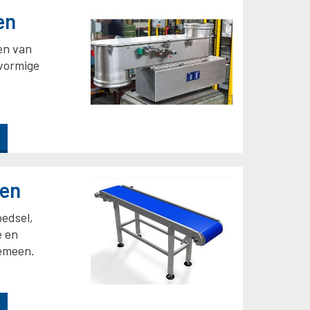
en
en van
vormige
den
oedsel,
e en
gemeen.