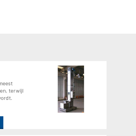
meest
en, terwijl
wordt.