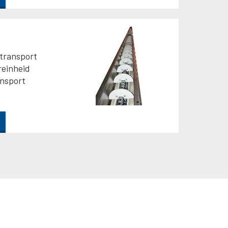
 transport
reinheid
ansport