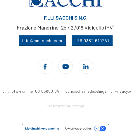
F.LLI SACCHI S.N.C.
Frazione Mandrino, 25 / 27018 Vidigulfo (PV)
info@cmsacchi.com
+39 0382 619261
 S.n.c. . btw-nummer 00166650184 .
Juridische mededelingen
.
Privacyb
Melding bij verzameling
Uw privacy-opties