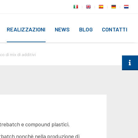
REALIZZAZIONI
NEWS
BLOG
CONTATTI
o di mix di additivi
strebatch e compound plastici.
terbatch nonchè nella produzione di