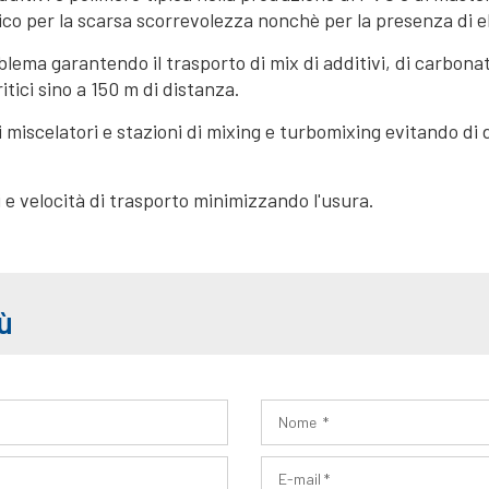
o per la scarsa scorrevolezza nonchè per la presenza di el
a garantendo il trasporto di mix di additivi, di carbonato d
ritici sino a 150 m di distanza.
 miscelatori e stazioni di mixing e turbomixing evitando di d
i e velocità di trasporto minimizzando l'usura.
ù