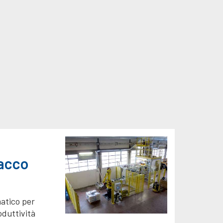
acco
matico per
oduttività