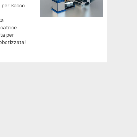
o per Sacco
ca
ccatrice
ta per
obotizzata!