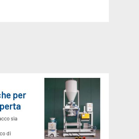
he per
perta
acco sia
co di