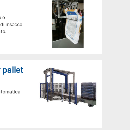
o o
di insacco
ato.
 pallet
utomatica