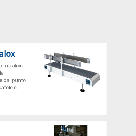
ralox
o Intralox,
la
e dal punto
catole o