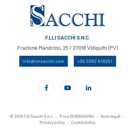
F.LLI SACCHI S.N.C.
Frazione Mandrino, 25 / 27018 Vidigulfo (PV)
info@cmsacchi.com
+39 0382 619261
© 2019 F.lli Sacchi S.n.c. . P.iva 00166650184 .
Note legali
.
Privacy policy
.
Cookie policy