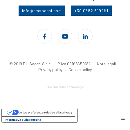
info@cmsacchi.com
+39 0382 619261
© 2019 F.lli Sacchi S.n.c. . P.iva 00166650184 .
Note legali
.
Privacy policy
.
Cookie policy
Le tue preferenze relative alla privacy
Informativa sulla raccolta