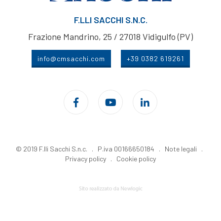
F.LLI SACCHI S.N.C.
Frazione Mandrino, 25 / 27018 Vidigulfo (PV)
info@cmsacchi.com
+39 0382 619261
© 2019 F.lli Sacchi S.n.c. . P.iva 00166650184 .
Note legali
.
Privacy policy
.
Cookie policy