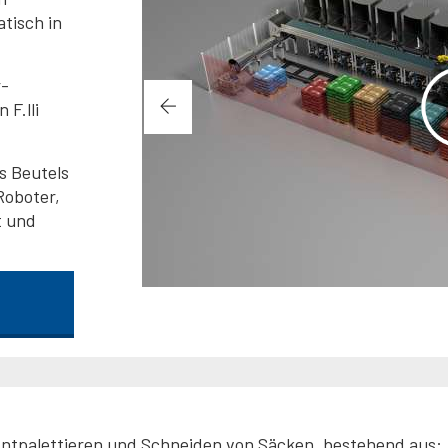
tisch in
-
 F.lli
s Beutels
Roboter,
t und
Entpalettieren und Schneiden von Säcken, bestehend aus: