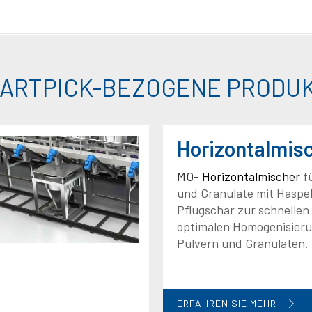
ARTPICK-BEZOGENE PRODU
Horizontalmis
MO-
Horizontalmischer
f
und Granulate mit Haspel
Pflugschar zur schnellen
optimalen Homogenisier
Pulvern und Granulaten.
ERFAHREN SIE MEHR