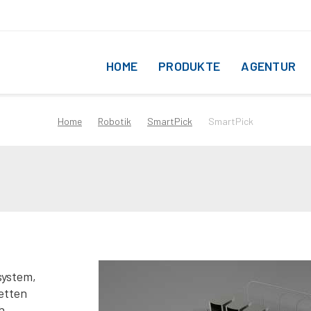
HOME
PRODUKTE
AGENTUR
Home
Robotik
SmartPick
SmartPick
system,
etten
h