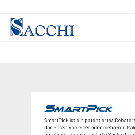
SmartPick ist ein patentiertes Roboter
das Säcke von einer oder mehreren Pal
aufnimmt, depalettiert, die Säcke durc