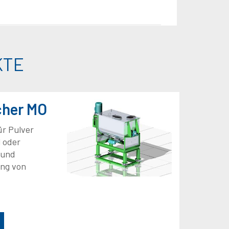
KTE
cher MO
ür Pulver
 oder
 und
ung von