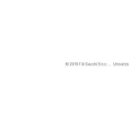
© 2019 F.lli Sacchi S.n.c. . Umsa