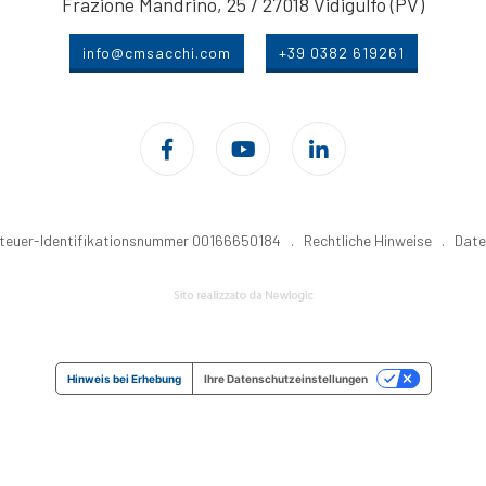
Frazione Mandrino, 25 / 27018 Vidigulfo (PV)
info@cmsacchi.com
+39 0382 619261
tzsteuer-Identifikationsnummer 00166650184 .
Rechtliche Hinweise
.
Date
Hinweis bei Erhebung
Ihre Datenschutzeinstellungen