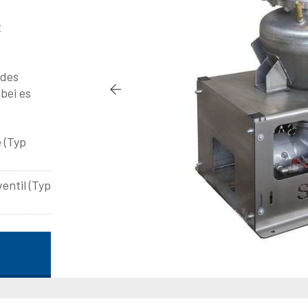
t
 des
bei es
 (Typ
entil (Typ