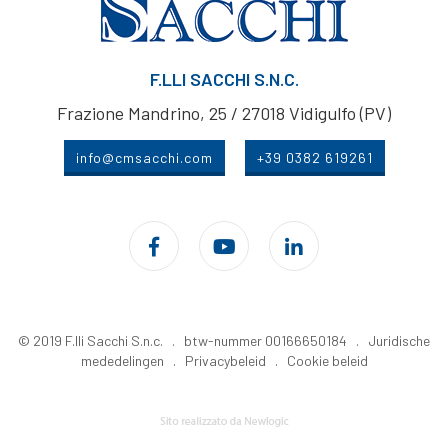
F.LLI SACCHI S.N.C.
Frazione Mandrino, 25 / 27018 Vidigulfo (PV)
info@cmsacchi.com
+39 0382 619261
© 2019 F.lli Sacchi S.n.c. . btw-nummer 00166650184 .
Juridische
mededelingen
.
Privacybeleid
.
Cookie beleid