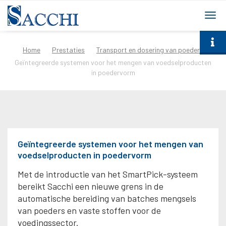
togg
navi
Home
Prestaties
Transport en dosering van poeders
Geïntegreerde systemen voor het mengen van voedselproducten
in poedervorm
Geïntegreerde systemen voor het mengen van
voedselproducten in poedervorm
Met de introductie van het SmartPick-systeem
bereikt Sacchi een nieuwe grens in de
automatische bereiding van batches mengsels
van poeders en vaste stoffen voor de
voedingssector.