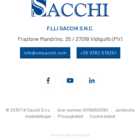
F.LLI SACCHI S.N.C.
Frazione Mandrino, 25 / 27018 Vidigulfo (PV)
info@cmsacchi.com
+39 0382 619261
© 2019 F.lli Sacchi S.n.c. . btw-nummer 00166650184 .
Juridische
mededelingen
.
Privacybeleid
.
Cookie beleid