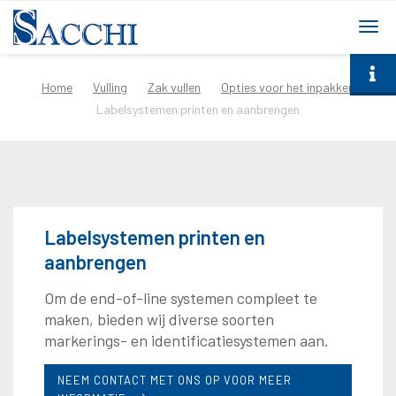
togg
navi
Home
Vulling
Zak vullen
Opties voor het inpakken
Labelsystemen printen en aanbrengen
Labelsystemen printen en
aanbrengen
Om de end-of-line systemen compleet te
maken, bieden wij diverse soorten
markerings- en identificatiesystemen aan.
NEEM CONTACT MET ONS OP VOOR MEER