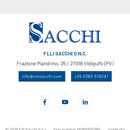
F.LLI SACCHI S.N.C.
Frazione Mandrino, 25 / 27018 Vidigulfo (PV)
info@cmsacchi.com
+39 0382 619261
© 2019 F.lli Sacchi S.n.c. . btw-nummer 00166650184 .
Juridische