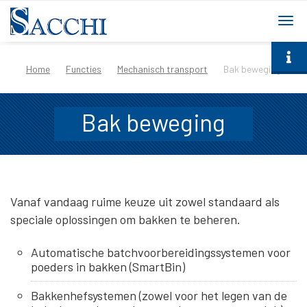
togg
navi
Home
Functies
Mechanisch transport
Bak beweging
Bak beweging
Vanaf vandaag ruime keuze uit zowel standaard als
speciale oplossingen om bakken te beheren.
Automatische batchvoorbereidingssystemen voor
poeders in bakken (SmartBin)
Bakkenhefsystemen (zowel voor het legen van de