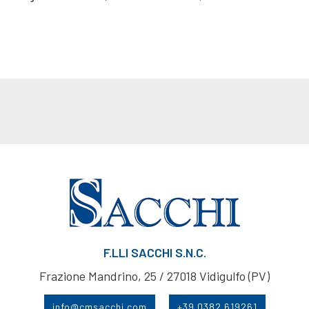
F.LLI SACCHI S.N.C.
Frazione Mandrino, 25 / 27018 Vidigulfo (PV)
info@cmsacchi.com
+39 0382 619261