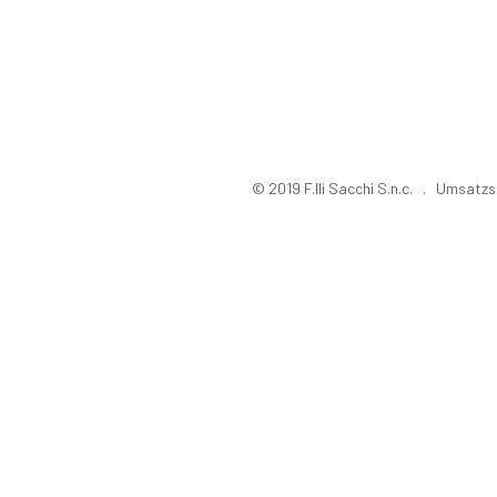
© 2019 F.lli Sacchi S.n.c. . Umsa