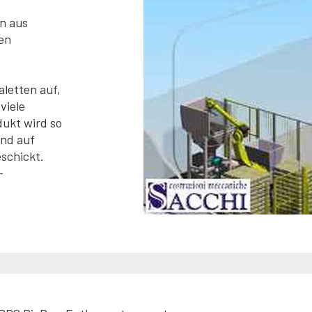
n aus
en
letten auf,
viele
dukt wird so
und auf
schickt.
-