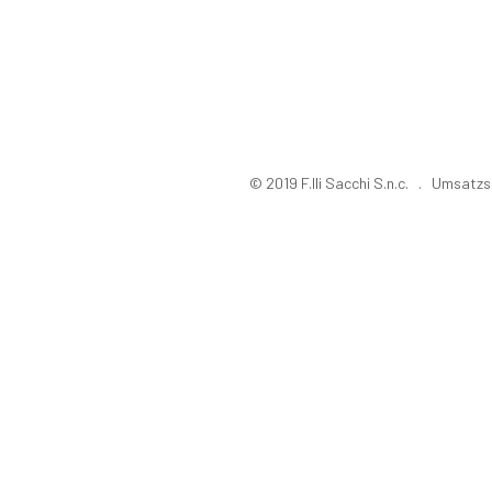
© 2019 F.lli Sacchi S.n.c. . Umsa