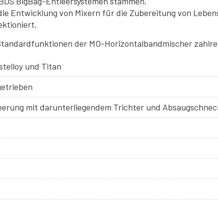
 BBDS BigBag-Entleersystemen stammen.
ie Entwicklung von Mixern für die Zubereitung von Lebens
ktioniert.
Standardfunktionen der MO-Horizontalbandmischer zahlre
stelloy und Titan
getrieben
tleerung mit darunterliegendem Trichter und Absaugschnec