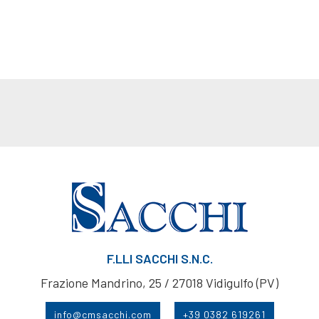
F.LLI SACCHI S.N.C.
Frazione Mandrino, 25 / 27018 Vidigulfo (PV)
info@cmsacchi.com
+39 0382 619261