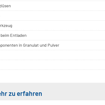
-düsen
n
rkzeug
 beim Entladen
mponenten in Granulat und Pulver
ehr zu erfahren